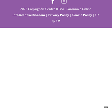
2022 Copyright© Centro Il Fico - Saronno e Online
info@centroilfico.com
|
Privacy Policy
|
Cookie Policy
| UX
by
SM