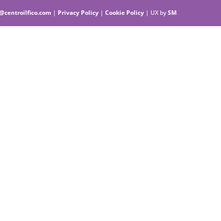
@centroilfico.com
|
Privacy Policy
|
Cookie Policy
| UX by
SM