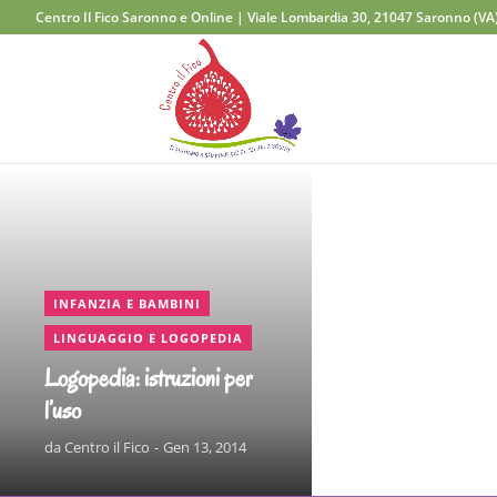
Centro Il Fico Saronno e Online | Viale Lombardia 30, 21047 Saronno (VA
CONTINUA A LEGGERE
,
INFANZIA E BAMBINI
LINGUAGGIO E LOGOPEDIA
Logopedia: istruzioni per
l’uso
da
Centro il Fico
Gen 13, 2014