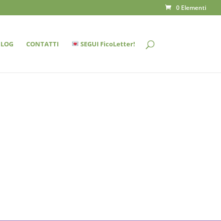
0 Elementi
BLOG
CONTATTI
SEGUI FicoLetter!