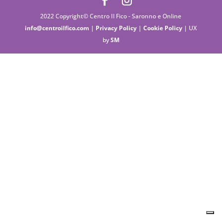
2022 Copyright© Centro Il Fico - Saronno e Online
info@centroilfico.com
|
Privacy Policy
|
Cookie Policy
| UX
by
SM