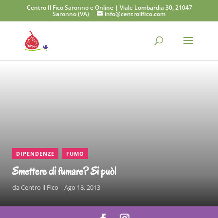
Centro Il Fico Saronno e Online | Viale Lombardia 30, 21047
Saronno (VA)
info@centroilfico.com
CONTINUA A LEGGERE
,
DIPENDENZE
FUMO
Smettere di fumare? Si può!
da
Centro il Fico
Ago 18, 2013