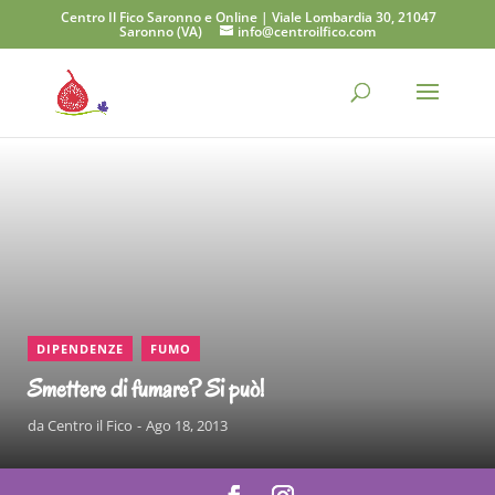
Centro Il Fico Saronno e Online | Viale Lombardia 30, 21047
Saronno (VA)
info@centroilfico.com
CONTINUA A LEGGERE
,
DIPENDENZE
FUMO
Smettere di fumare? Si può!
da
Centro il Fico
Ago 18, 2013