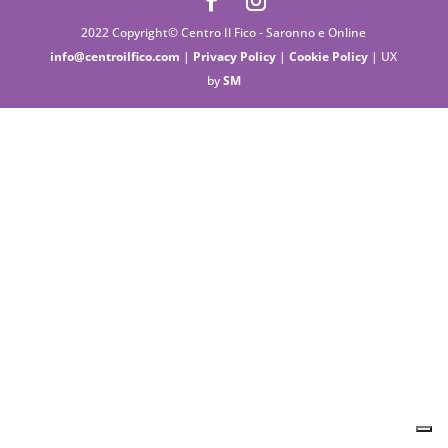
2022 Copyright© Centro Il Fico - Saronno e Online
info@centroilfico.com
|
Privacy Policy
|
Cookie Policy
| UX
by
SM