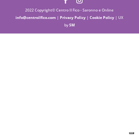
2022 Copyright© Centro Il Fico - Saronno e Online
info@centroilfico.com
|
Privacy Policy
|
Cookie Policy
| UX
by
SM