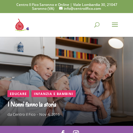
Centro Il Fico Saronno e Online | Viale Lombardia 30, 21047
Saronno (VA)
info@centroilfico.com
CONTINUA A LEGGERE
,
EDUCARE
INFANZIA E BAMBINI
I Nonni fanno la storia
da
Centro il Fico
Nov 4, 2016