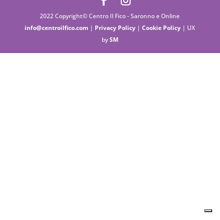
2022 Copyright© Centro Il Fico - Saronno e Online
info@centroilfico.com
|
Privacy Policy
|
Cookie Policy
| UX
by
SM