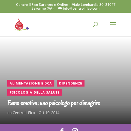
Centro Il Fico Saronno e Online | Viale Lombardia 30, 21047
Saronno (VA)
info@centroilfico.com
CONTINUA A LEGGERE
,
,
ALIMENTAZIONE E DCA
DIPENDENZE
PSICOLOGIA DELLA SALUTE
Fame emotiva: uno psicologo per dimagrire
da
Centro il Fico
Ott 10, 2014