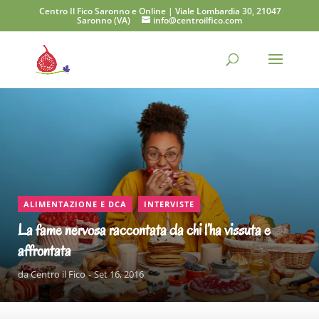
Centro Il Fico Saronno e Online | Viale Lombardia 30, 21047
Saronno (VA)
info@centroilfico.com
CONTINUA A LEGGERE
,
ALIMENTAZIONE E DCA
INTERVISTE
La fame nervosa raccontata da chi l’ha vissuta e
affrontata
da
Centro il Fico
Set 16, 2016
CONTINUA A LEGGERE