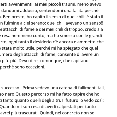
erti avvenimenti, ai miei piccoli traumi, meno avevo
ato dandomi addosso, sentendomi una fallita perché
Ben presto, ho capito il senso di quei chili: è stato il
fulmine a ciel sereno: quei chili avevano un senso!!
i attacchi di fame e dei miei chili di troppo, credo sia
mene resa nemmeno conto, ma ho smesso con le grandi
erto, ogni tanto il desiderio c’è ancora e ammetto che
è stata molto utile, perché mi ha spiegato che quel
numero degli attacchi di fame, consente di avere un
zza più. più. Devo dire, comunque, che capitano
 perché sono eccezioni.
successo. Prima vedevo una catena di fallimenti tali,
so nero!Questo percorso mi ha fatto capire che ho
tanto quanto quelli degli altri. Il futuro lo vedo così:
Quando mi son resa di averli calpestati per tanto
avrei più trascurati. Quindi, nel concreto non so