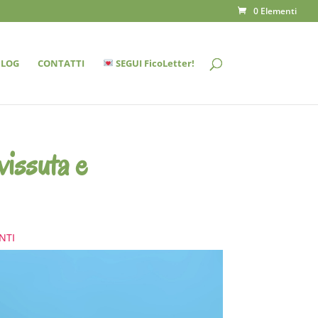
0 Elementi
BLOG
CONTATTI
SEGUI FicoLetter!
vissuta e
NTI