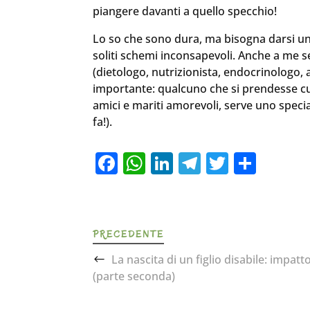
piangere davanti a quello specchio!
Lo so che sono dura, ma bisogna darsi un
soliti schemi inconsapevoli. Anche a me s
(dietologo, nutrizionista, endocrinologo, 
importante: qualcuno che si prendesse cu
amici e mariti amorevoli, serve uno specia
fa!).
F
W
Li
T
T
C
a
h
n
el
w
o
c
at
k
e
it
n
e
s
e
gr
te
di
PRECEDENTE
b
A
dI
a
r
vi
La nascita di un figlio disabile: impatt
o
p
n
m
di
(parte seconda)
o
p