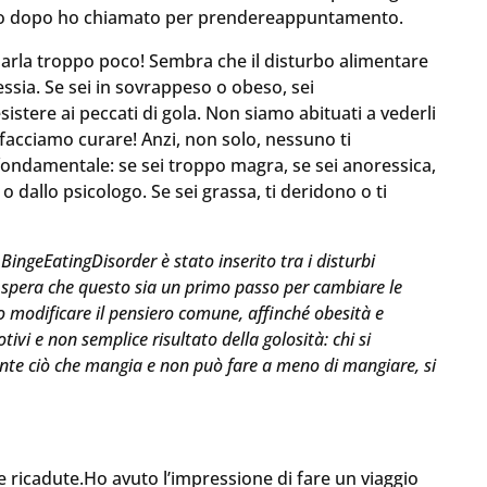
orno dopo ho chiamato per prendereappuntamento.
parla troppo poco! Sembra che il disturbo alimentare
ressia. Se sei in sovrappeso o obeso, sei
stere ai peccati di gola. Non siamo abituati a vederli
 facciamo curare! Anzi, non solo, nessuno ti
 fondamentale: se sei troppo magra, se sei anoressica,
 o dallo psicologo. Se sei grassa, ti deridono o ti
BingeEatingDisorder è stato inserito tra i disturbi
i spera che questo sia un primo passo per cambiare le
o modificare il pensiero comune, affinché obesità e
vi e non semplice risultato della golosità: chi si
te ciò che mangia e non può fare a meno di mangiare, si
le ricadute.Ho avuto l’impressione di fare un viaggio