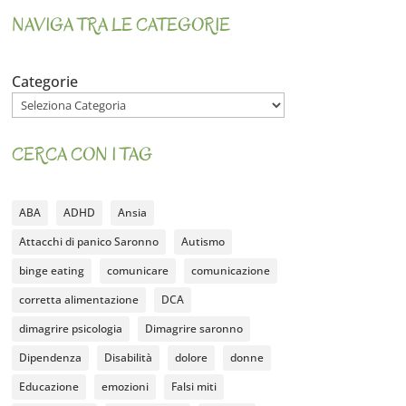
NAVIGA TRA LE CATEGORIE
Categorie
CERCA CON I TAG
ABA
ADHD
Ansia
Attacchi di panico Saronno
Autismo
binge eating
comunicare
comunicazione
corretta alimentazione
DCA
dimagrire psicologia
Dimagrire saronno
Dipendenza
Disabilità
dolore
donne
Educazione
emozioni
Falsi miti