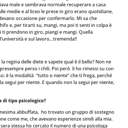
giava male e sembrava normale recuperare a casa
lle medie e al liceo le prese in giro erano quotidiane,
perdevano occasione per confermarlo. Mi sa che
schifo e, per tirarti su, mangi, ma poi ti senti in colpa è
ltri ti prendono in giro, piangi e mangi. Quella
’università e sul lavoro…tremenda!!
regina delle diete e sapete qual è il bello? Non ne
esempre perso i chili. Poi però li ho rimessi su con
rso: è la modalità “tutto o niente” che ti frega, perché
la segui per niente. E quando non la segui per niente,
 di tipo psicologico?
ennesima abbuffata, ho trovato un gruppo di sostegno
nne come me, che avevano esperienze simili alla mia.
sera stessa ho cercato il numero di una psicologa