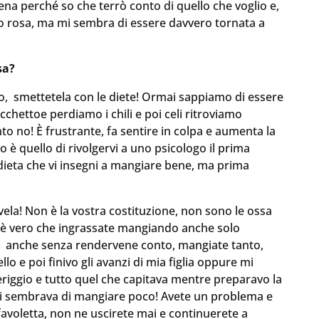
na perché so che terrò conto di quello che voglio e,
o rosa, ma mi sembra di essere davvero tornata a
sa?
o, smettetela con le diete! Ormai sappiamo di essere
cchettoe perdiamo i chili e poi celi ritroviamo
o no! È frustrante, fa sentire in colpa e aumenta la
io è quello di rivolgervi a uno psicologo il prima
 dieta che vi insegni a mangiare bene, ma prima
vela! Non è la vostra costituzione, non sono le ossa
on è vero che ingrassate mangiando anche solo
hé, anche senza rendervene conto, mangiate tanto,
llo e poi finivo gli avanzi di mia figlia oppure mi
riggio e tutto quel che capitava mentre preparavo la
la mi sembrava di mangiare poco! Avete un problema e
favoletta, non ne uscirete mai e continuerete a