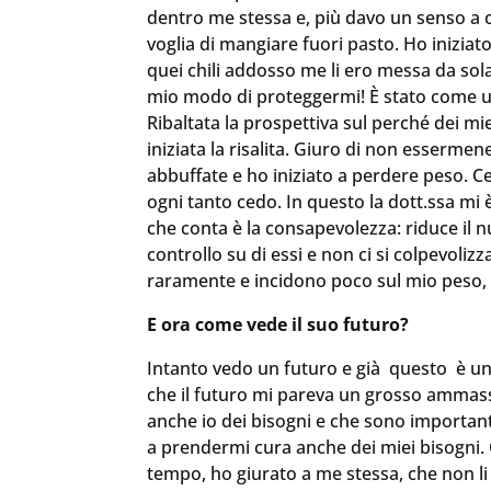
dentro me stessa e, più davo un senso a c
voglia di mangiare fuori pasto. Ho inizi
quei chili addosso me li ero messa da sola. 
mio modo di proteggermi! È stato come un 
Ribaltata la prospettiva sul perché dei mie
iniziata la risalita. Giuro di non esser
abbuffate e ho iniziato a perdere peso. C
ogni tanto cedo. In questo la dott.ssa mi 
che conta è la consapevolezza: riduce il 
controllo su di essi e non ci si colpevoli
raramente e incidono poco sul mio peso,
E ora come vede il suo futuro?
Intanto vedo un futuro e già questo è un 
che il futuro mi pareva un grosso ammas
anche io dei bisogni e che sono importanti 
a prendermi cura anche dei miei bisogni. 
tempo, ho giurato a me stessa, che non li 