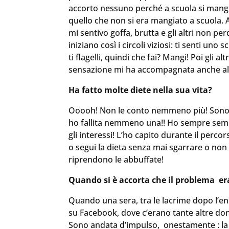
accorto nessuno perché a scuola si man
quello che non si era mangiato a scuola. A
mi sentivo goffa, brutta e gli altri non 
iniziano così i circoli viziosi: ti senti uno 
ti flagelli, quindi che fai? Mangi! Poi gli a
sensazione mi ha accompagnata anche all
Ha fatto molte diete nella sua vita?
Ooooh! Non le conto nemmeno più! Sono la 
ho fallita nemmeno una!! Ho sempre sempr
gli interessi! L’ho capito durante il perco
o segui la dieta senza mai sgarrare o non 
riprendono le abbuffate!
Quando si è accorta che il problema era
Quando una sera, tra le lacrime dopo l’
su Facebook, dove c’erano tante altre do
Sono andata d’impulso, onestamente : la 