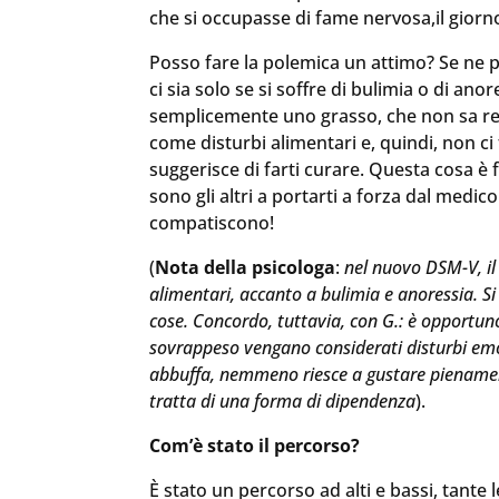
che si occupasse di fame nervosa,il gi
Posso fare la polemica un attimo? Se ne 
ci sia solo se si soffre di bulimia o di ano
semplicemente uno grasso, che non sa resi
come disturbi alimentari e, quindi, non ci
suggerisce di farti curare. Questa cosa è
sono gli altri a portarti a forza dal medico
compatiscono!
(
Nota della psicologa
:
nel nuovo DSM-V, il 
alimentari, accanto a bulimia e anoressia. S
cose. Concordo, tuttavia, con G.: è opportun
sovrappeso vengano considerati disturbi emoti
abbuffa, nemmeno riesce a gustare pienamen
tratta di una forma di dipendenza
).
Com’è stato il percorso?
È stato un percorso ad alti e bassi, tante 