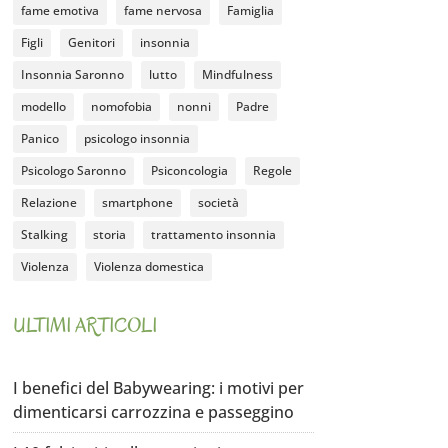
fame emotiva
fame nervosa
Famiglia
Figli
Genitori
insonnia
Insonnia Saronno
lutto
Mindfulness
modello
nomofobia
nonni
Padre
Panico
psicologo insonnia
Psicologo Saronno
Psiconcologia
Regole
Relazione
smartphone
società
Stalking
storia
trattamento insonnia
Violenza
Violenza domestica
ULTIMI ARTICOLI
I benefici del Babywearing: i motivi per
dimenticarsi carrozzina e passeggino